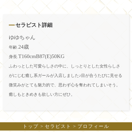
セラピスト詳細
ゆゆちゃん
24歳
年齢.
T160cmB87(E)50KG
身長.
ふわっとした可愛らしさの中に、しっとりとした女性らしさ
がにじむ癒し系ガールが入店しました♪目が合うたびに見せる
微笑みがとても魅力的で、思わず心を奪われてしまいそう。
癒しもときめきも欲しい方にぜひ。
トップ
セラピスト
プロフィール